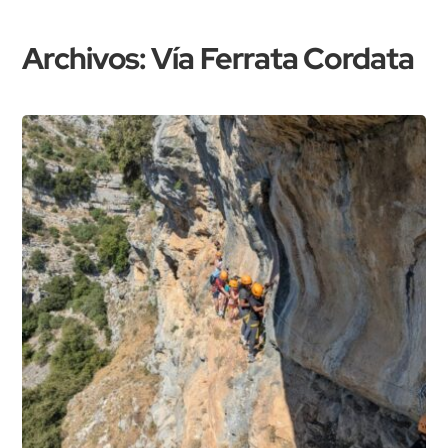
Ir
Volver
al
arriba
Archivos:
Vía Ferrata Cordata
contenido