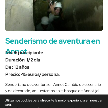
Senderismo de aventura en
Annot
Nivel: principiante
Duración: 1/2 día
De : 12 años
Precio: 45 euros/persona.
Senderismo de aventura en Annot Cambio de escenario
y de decorado, aquí estamos en el bosque de Annot (el
macizo de arenisca más grande de Francia), la vegetación
Utilizamos cookies para ofrecerte la mejor experiencia en nuestra
y el paisaje son completamente diferentes y estamos...
web.