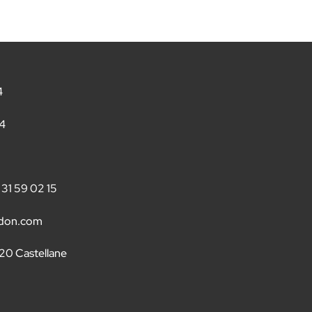
4
54
 31 59 02 15
rdon.com
20 Castellane