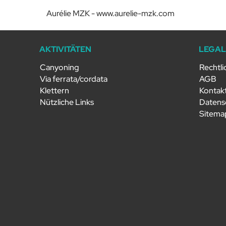
Aurélie MZK - www.aurelie-mzk.com
AKTIVITÄTEN
LEGA
Canyoning
Rechtli
Via ferrata/cordata
AGB
Klettern
Kontak
Nützliche Links
Datensc
Sitema