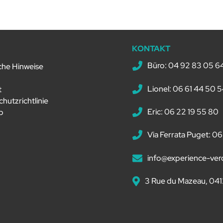
L
KONTAKT
Büro: 04 92 83 05 6
che Hinweise
Lionel: 06 61 44 50 
t
hutzrichtlinie
Eric: 06 22 19 55 80
p
Via Ferrata Puget: 06
info@experience-ve
3 Rue du Mazeau, 041