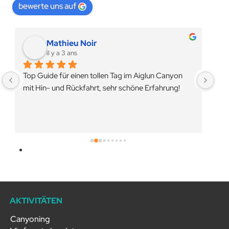
bewerte uns auf
Mathieu Noir
il y a 3 ans
Top Guide für einen tollen Tag im Aiglun Canyon 
Ein
mit Hin- und Rückfahrt, sehr schöne Erfahrung!
bem
hat
sei
Ver
AKTIVITÄTEN
Canyoning