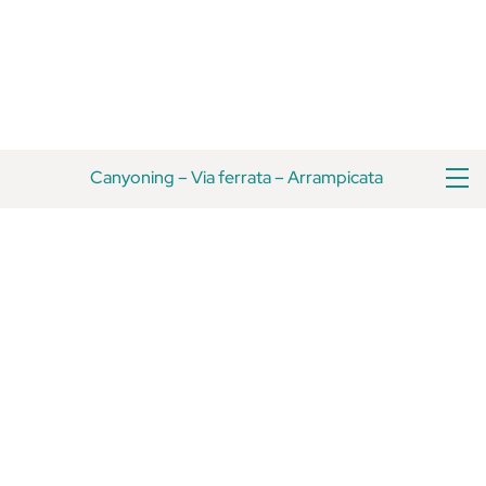
Vai
Torna
al
all'inizio
contenuto
M
Canyoning
–
Via ferrata
–
Arrampicata