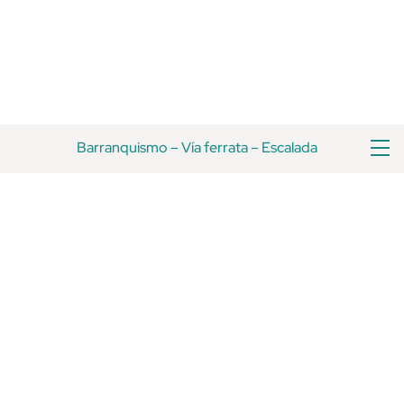
Ir
Volver
al
arriba
contenido
M
Barranquismo
–
Vía ferrata
–
Escalada