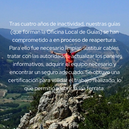
Tras cuatro años de inactividad, nuestras guías
(que forman la Oficina Local de Guías) se han
comprometido a
en proceso de reapertura
.
Para ello fue necesario limpiar, sustituir cables,
tratar con las autoridades, actualizar los paneles
informativos, adquirir el equipo necesario y
encontrar un seguro adecuado. Se obtuvo una
certificación para validar el trabajo realizado, lo
que permitió reabrir la vía ferrata.