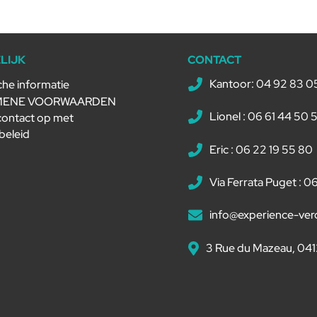
LIJK
CONTACT
Kantoor: 04 92 83 0
che informatie
MENE VOORWAARDEN
Lionel : 06 61 44 50 
ontact op met
beleid
Eric : 06 22 19 55 80
Via Ferrata Puget : 0
info@experience-ve
3 Rue du Mazeau, 041