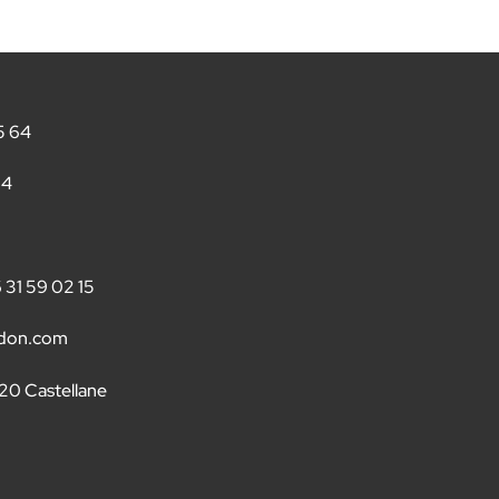
5 64
54
6 31 59 02 15
rdon.com
20 Castellane