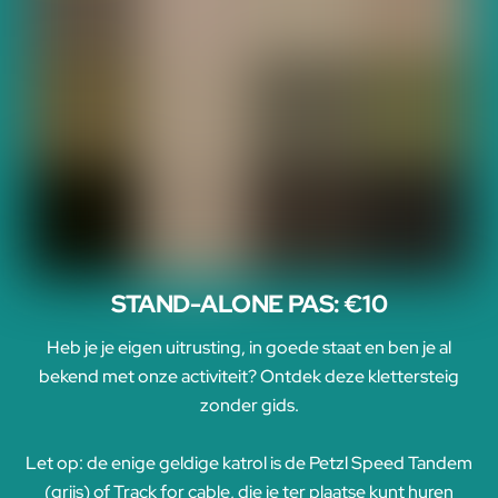
STAND-ALONE PAS: €10
Heb je je eigen uitrusting, in goede staat en ben je al
bekend met onze activiteit? Ontdek deze klettersteig
zonder gids.
Let op: de enige geldige katrol is de Petzl Speed Tandem
(grijs) of Track for cable, die je ter plaatse kunt huren