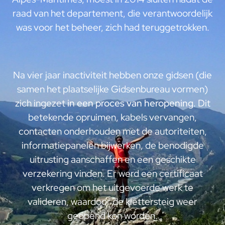
raad van het departement, die verantwoordelijk
was voor het beheer, zich had teruggetrokken.
Na vier jaar inactiviteit hebben onze gidsen (die
samen het plaatselijke Gidsenbureau vormen)
zich ingezet
in een proces van heropening
. Dit
betekende opruimen, kabels vervangen,
contacten onderhouden met de autoriteiten,
informatiepanelen bijwerken, de benodigde
uitrusting aanschaffen en een geschikte
verzekering vinden. Er werd een certificaat
verkregen om het uitgevoerde werk te
valideren, waardoor de klettersteig weer
geopend kon worden.