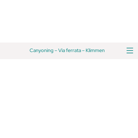
Overslaan
Terug
naar
naar
inhoud
boven
M
Canyoning
–
Via ferrata
–
Klimmen